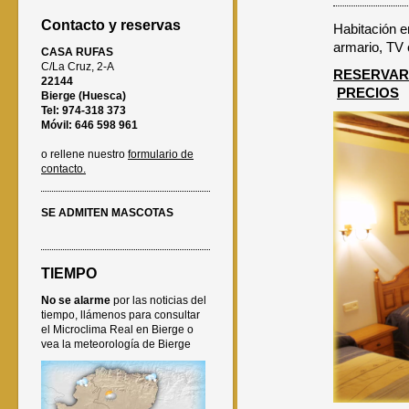
Contacto y reservas
Habitación e
armario, TV 
CASA RUFAS
C/La Cruz, 2-A
RESERVAR
22144
PRECIOS
Bierge (Huesca)
Tel: 974-318 373
Móvil: 646 598 961
o rellene nuestro
formulario de
contacto.
SE ADMITEN MASCOTAS
TIEMPO
No se alarme
por las noticias del
tiempo, llámenos para consultar
el Microclima Real en Bierge o
vea la meteorología de Bierge